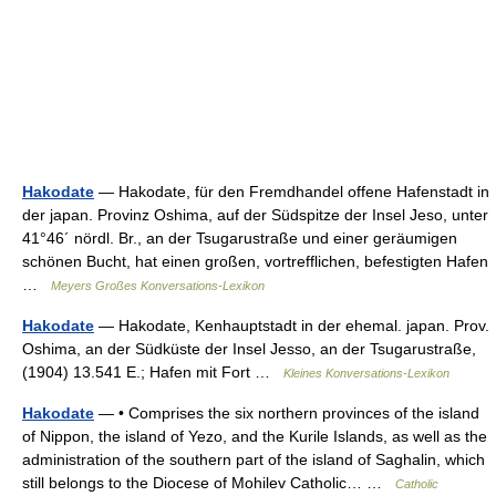
Hakodate
— Hakodate, für den Fremdhandel offene Hafenstadt in
der japan. Provinz Oshima, auf der Südspitze der Insel Jeso, unter
41°46´ nördl. Br., an der Tsugarustraße und einer geräumigen
schönen Bucht, hat einen großen, vortrefflichen, befestigten Hafen
…
Meyers Großes Konversations-Lexikon
Hakodate
— Hakodate, Kenhauptstadt in der ehemal. japan. Prov.
Oshima, an der Südküste der Insel Jesso, an der Tsugarustraße,
(1904) 13.541 E.; Hafen mit Fort …
Kleines Konversations-Lexikon
Hakodate
— • Comprises the six northern provinces of the island
of Nippon, the island of Yezo, and the Kurile Islands, as well as the
administration of the southern part of the island of Saghalin, which
still belongs to the Diocese of Mohilev Catholic… …
Catholic