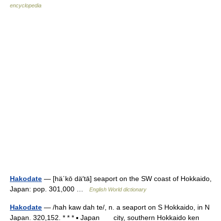
encyclopedia
Hakodate
— [hä΄kō dä′tā] seaport on the SW coast of Hokkaido,
Japan: pop. 301,000 …
English World dictionary
Hakodate
— /hah kaw dah te/, n. a seaport on S Hokkaido, in N
Japan. 320,152. * * * ▪ Japan city, southern Hokkaido ken