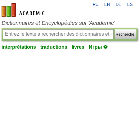
RU
EN
DE
ES
fr-academic.com
Dictionnaires et Encyclopédies sur 'Academic'
Recherche!
interprétations
traductions
livres
Игры ⚽