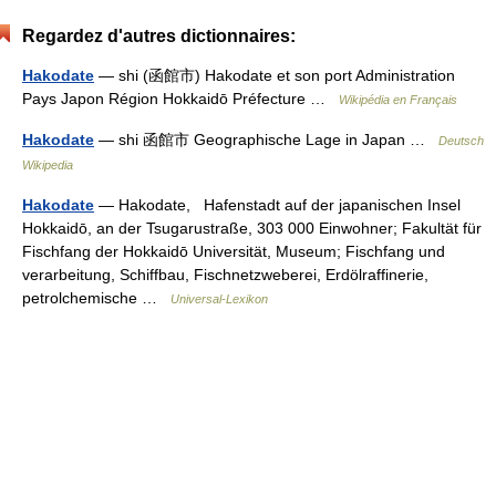
Regardez d'autres dictionnaires:
Hakodate
— shi (函館市) Hakodate et son port Administration
Pays Japon Région Hokkaidō Préfecture …
Wikipédia en Français
Hakodate
— shi 函館市 Geographische Lage in Japan …
Deutsch
Wikipedia
Hakodate
— Hakodate, Hafenstadt auf der japanischen Insel
Hokkaidō, an der Tsugarustraße, 303 000 Einwohner; Fakultät für
Fischfang der Hokkaidō Universität, Museum; Fischfang und
verarbeitung, Schiffbau, Fischnetzweberei, Erdölraffinerie,
petrolchemische …
Universal-Lexikon