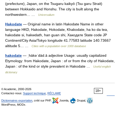
(prefecture), Japan, on the Tsugaru kaikyō (Tsu garu Strait)
between Hokkaido and Honshu. The city is built along the
northwestern… …
Universalium
Hakodate
— Original name in latin Hakodate Name in other
language HKD, Hakodate, Hokodate, Khakodate, ha ko da tea,
hakodate si, hakwdath, han guan shi, Хакодате State code JP
Continent/City Asia/Tokyo longitude 41.77583 latitude 140.73667
altitude 5… …
Cities with a population over 1000 database
hakodate
— ˌhäkəˈdäd.ā adjective Usage: usually capitalized
Etymology: from Hakodate, Japan : of or from the city of Hakodate,
Japan : of the kind or style prevalent in Hakodate …
Useful english
dictionary
© Academic, 2000-2026
18+
Contactez-nous:
Support technique
,
RÉCLAME
Dictionnaires exportation
, créé sur PHP,
Joomla,
Drupal,
WordPress, MODx.